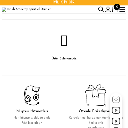
İYİLİK İYİDİR.
0
Ürün Bulunamadı.
Müşteri Hizmetleri
Özenle Paketliyoruz
Her ihtiyacınız olduğu anda
Kargolarınızı her zaman özenle ve ekstra
7/24 bize ulaşın
hediyelerle