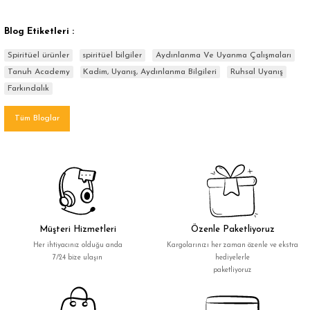
Blog Etiketleri :
Spiritüel ürünler
spiritüel bilgiler
Aydınlanma Ve Uyanma Çalışmaları
Tanuh Academy
Kadim, Uyanış, Aydınlanma Bilgileri
Ruhsal Uyanış
Farkındalık
Tüm Bloglar
Müşteri Hizmetleri
Özenle Paketliyoruz
Her ihtiyacınız olduğu anda
Kargolarınızı her zaman özenle ve ekstra
7/24 bize ulaşın
hediyelerle
paketliyoruz