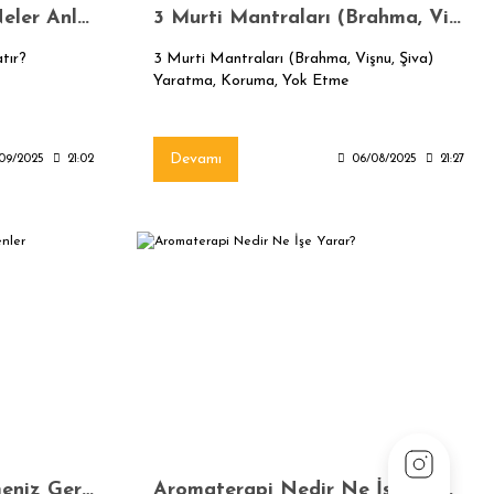
Yoga Sutralar Nedir, Neler Anlatır?
3 Murti Mantraları (Brahma, Vişnu, Şiva) Yaratma, Koruma, Yok Etme
tır?
3 Murti Mantraları (Brahma, Vişnu, Şiva)
Yaratma, Koruma, Yok Etme
Devamı
/09/2025
21:02
06/08/2025
21:27
Vedanta Sözlüğü - Bilmeniz Gerekenler
Aromaterapi Nedir Ne İşe Yarar?