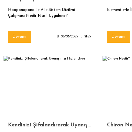
Hooponopono ile Aile Sistem Dizilimi
Elementlerle İ
Çalışması Nedir Nasıl Uygulanır?
Devamı
Devamı
06/08/2025
21:25
Kendinizi Şifalandırarak Uyanışınızı Hızlandırın
Chiron Ne