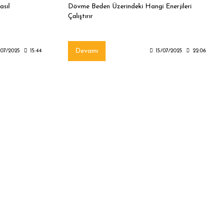
sıl
Dövme Beden Üzerindeki Hangi Enerjileri
Çalıştırır
Devamı
/07/2025
15:44
15/07/2025
22:06