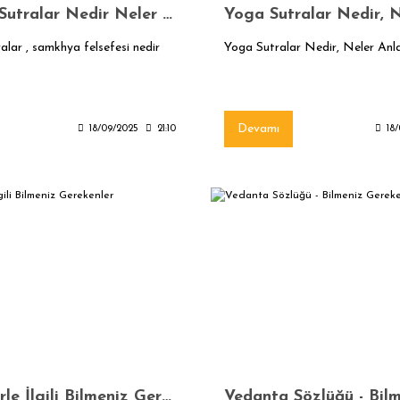
Samkhya Sutralar Nedir Neler Anlatır?
lar , samkhya felsefesi nedir
Yoga Sutralar Nedir, Neler Anla
Devamı
18/09/2025
21:10
18
Elementlerle İlgili Bilmeniz Gerekenler