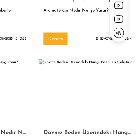
ekenler
Aromaterapi Nedir Ne İşe Yarar?
Devamı
08/2025
21:33
23/07/2025
22:14
Ho'oponopono Tekniği Nedir Nasıl Uygulanır?
Dövme Beden Üzerindeki Hangi Enerjileri Çalıştırır