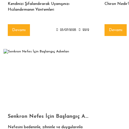
Kendinizi Şifalandırarak Uyanışınızı
Chiron Nedir
Hızlandırmanın Yöntemleri
Devamı
Devamı
23/07/2025
22:12
Senkron Nefes İçin Başlangıç Adımları
Nefesini bedeninle, zihninle ve duygularınla