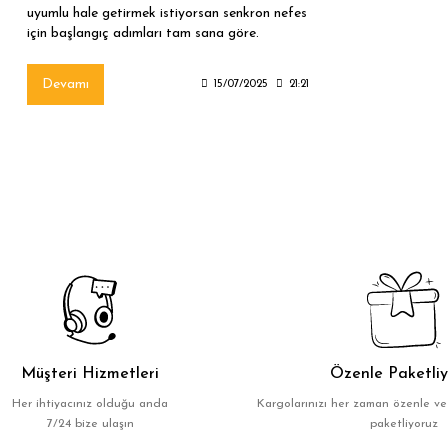
uyumlu hale getirmek istiyorsan senkron nefes
için başlangıç adımları tam sana göre.
Senkron nefes, bilinçli farkındalıkla yapılan
ritmik nefes alıp verme tekniğidir. İlk adımda
Devamı
15/07/2025
21:21
sadece burnundan nefes almayı öğren;
ağızdan nefes vermeyi ise kontrollü yap. İkinci
adımda nefes sürelerini eşitlemeye başla:
örneğin 4 saniye al, 4 saniye ver. Üçüncü
adımda nefesin göğüsten değil diyaframdan
geldiğine emin ol. Senkron nefes için başlangıç
adımları, stresle başa çıkmak, bedeni
yatıştırmak ve farkındalığı artırmak isteyenler
için güçlü bir temel oluşturur. Düzenli
uygulandığında uyku kalitesini ve içsel dengeyi
önemli ölçüde destekler.
Müşteri Hizmetleri
Özenle Paketliy
Her ihtiyacınız olduğu anda
Kargolarınızı her zaman özenle ve
7/24 bize ulaşın
paketliyoruz