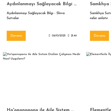
Aydınlanmayı Sağlayacak Bilgi - Shiva Sutralar
Aydınlanmayı Sağlayacak Bilgi - Shiva
Samkhya Sutra
Sutralar
neler anlatır
Devamı
Devamı
06/10/2025
21:49
Ho'oponopono ile Aile Sistem Dizilimi Çalışması Nedir Nasıl Uygulanır?