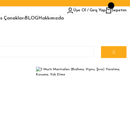
Üye Ol / Giriş Yap
Sepetim
s Çanakları
BLOG
Hakkımızda