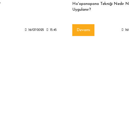
?
Ho'oponopono Tekniği Nedir Na
Uygulanır?
Devamı
16/07/2025
15:45
16