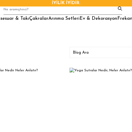
İYİLİK İYİDİR.
sesuar & Takı
Çakralar
Arınma Setleri
Ev & Dekorasyon
Frekan