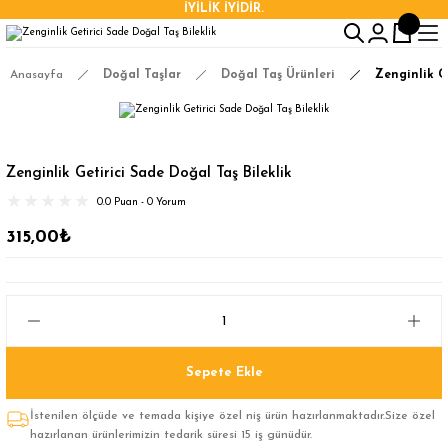
İYİLİK İYİDİR.
Anasayfa
Doğal Taşlar
Doğal Taş Ürünleri
Zenginlik G
Zenginlik Getirici Sade Doğal Taş Bileklik
0.0 Puan - 0 Yorum
315,00₺
Sepete Ekle
İstenilen ölçüde ve temada kişiye özel niş ürün hazırlanmaktadır.Size özel
hazırlanan ürünlerimizin tedarik süresi 15 iş günüdür.