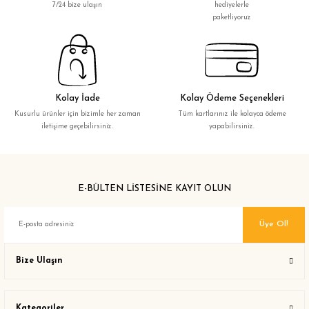
7/24 bize ulaşın
hediyelerle
paketliyoruz
Kolay İade
Kolay Ödeme Seçenekleri
Kusurlu ürünler için bizimle her zaman
Tüm kartlarınız ile kolayca ödeme
iletişime geçebilirsiniz.
yapabilirsiniz.
E-BÜLTEN LİSTESİNE KAYIT OLUN
Üye Ol!
Bize Ulaşın
Kategoriler