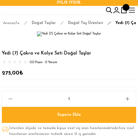
İYİLİK İYİDİR.
Anasayfa
Doğal Taşlar
Doğal Taş Ürünleri
Yedi (7) Ça
Yedi (7) Çakra ve Kolye Seti Doğal Taşlar
0.0 Puan - 0 Yorum
275,00₺
Sepete Ekle
İstenilen ölçüde ve temada kişiye özel niş ürün hazırlanmaktadır.Size özel
hazırlanan ürünlerimizin tedarik süresi 15 iş günüdür.