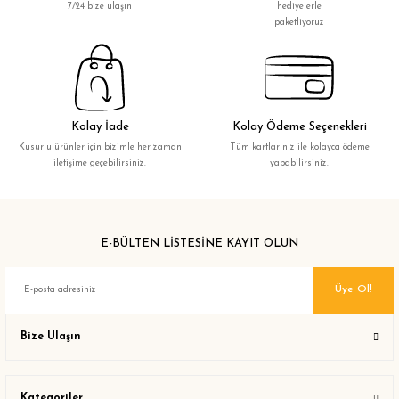
7/24 bize ulaşın
hediyelerle
paketliyoruz
Kolay İade
Kolay Ödeme Seçenekleri
Kusurlu ürünler için bizimle her zaman
Tüm kartlarınız ile kolayca ödeme
iletişime geçebilirsiniz.
yapabilirsiniz.
E-BÜLTEN LİSTESİNE KAYIT OLUN
Üye Ol!
Bize Ulaşın
Kategoriler