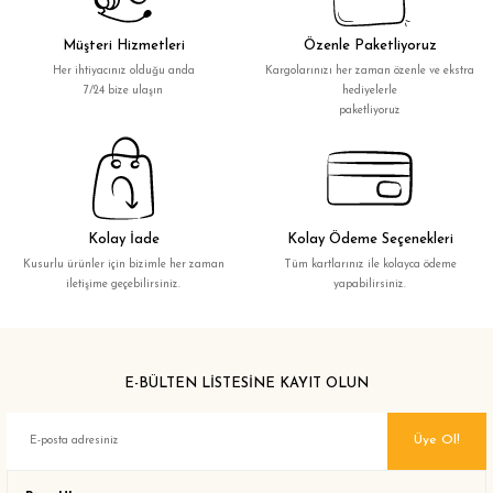
Müşteri Hizmetleri
Özenle Paketliyoruz
Her ihtiyacınız olduğu anda
Kargolarınızı her zaman özenle ve ekstra
7/24 bize ulaşın
hediyelerle
paketliyoruz
Kolay İade
Kolay Ödeme Seçenekleri
Kusurlu ürünler için bizimle her zaman
Tüm kartlarınız ile kolayca ödeme
iletişime geçebilirsiniz.
yapabilirsiniz.
E-BÜLTEN LİSTESİNE KAYIT OLUN
Üye Ol!