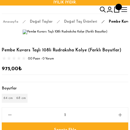
İYİLİK İYİDİR.
Anasayfa
Doğal Taşlar
Doğal Taş Ürünleri
Pembe Kuvar
Pembe Kuvars Taşlı 108li Rudraksha Kolye (Farklı Boyutlar)
0.0 Puan - 0 Yorum
975,00₺
Boyutlar
64 cm
68 cm
Sepete Ekle