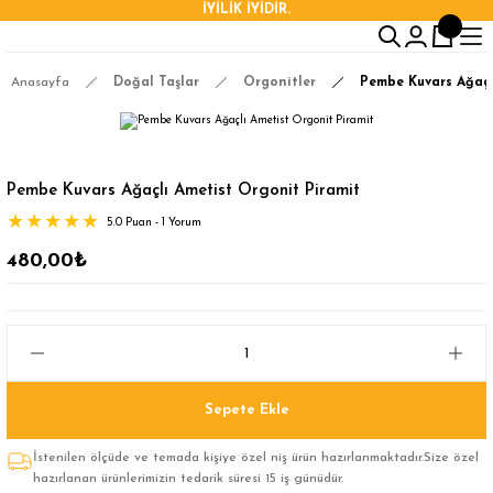
İYİLİK İYİDİR.
Anasayfa
Doğal Taşlar
Orgonitler
Pembe Kuvars Ağaçl
Pembe Kuvars Ağaçlı Ametist Orgonit Piramit
5.0 Puan - 1 Yorum
480,00₺
Sepete Ekle
İstenilen ölçüde ve temada kişiye özel niş ürün hazırlanmaktadır.Size özel
hazırlanan ürünlerimizin tedarik süresi 15 iş günüdür.