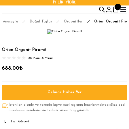
İYİLİK İYİDİR.
Anasayfa
Doğal Taşlar
Orgonitler
Orion Orgonit Pira
Orion Orgonit Piramit
0.0 Puan - 0 Yorum
688,00₺
Gelince Haber Ver
İstenilen ölçüde ve temada kişiye özel niş ürün hazırlanmaktadır.Size özel
hazırlanan ürünlerimizin tedarik süresi 15 iş günüdür.
Hızlı Gönderi