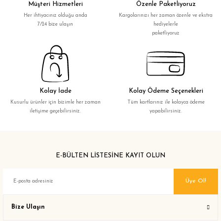
Müşteri Hizmetleri
Özenle Paketliyoruz
Her ihtiyacınız olduğu anda
Kargolarınızı her zaman özenle ve ekstra
7/24 bize ulaşın
hediyelerle
paketliyoruz
Kolay İade
Kolay Ödeme Seçenekleri
Kusurlu ürünler için bizimle her zaman
Tüm kartlarınız ile kolayca ödeme
iletişime geçebilirsiniz.
yapabilirsiniz.
E-BÜLTEN LİSTESİNE KAYIT OLUN
Üye Ol!
Bize Ulaşın