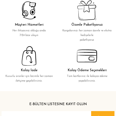
Müşteri Hizmetleri
Özenle Paketliyoruz
Her ihtiyacınız olduğu anda
Kargolarınızı her zaman özenle ve ekstra
7/24 bize ulaşın
hediyelerle
paketliyoruz
Kolay İade
Kolay Ödeme Seçenekleri
Kusurlu ürünler için bizimle her zaman
Tüm kartlarınız ile kolayca ödeme
iletişime geçebilirsiniz.
yapabilirsiniz.
E-BÜLTEN LİSTESİNE KAYIT OLUN