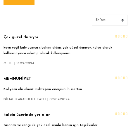
Çok güzel duruyor
koyu yeşil kalmayınca siyahını aldım, çok güzel duruyor, kolye olarak
kullanmayınca arketip olarak kullanıyorum
O... B... | 18/12/2024
MEMNUNİYET
Koliyemi alır almaz muhteşem enerjisini hissettim.
NİHAL KARABULUT TATLI | 02/04/2024
kalbin üzerinde yer alan
tasarımı ve rengi ile çok özel sırada benim için teşekkürler