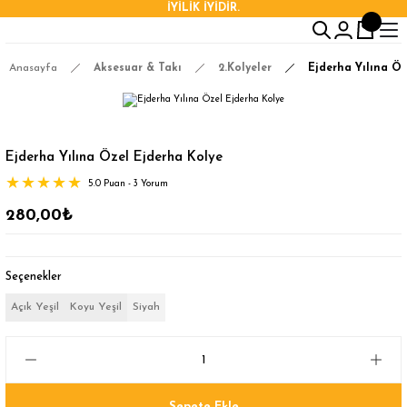
İYİLİK İYİDİR.
Anasayfa
Aksesuar & Takı
2.Kolyeler
Ejderha Yılına Öz
Ejderha Yılına Özel Ejderha Kolye
5.0 Puan - 3 Yorum
280,00₺
Seçenekler
Açık Yeşil
Koyu Yeşil
Siyah
Sepete Ekle