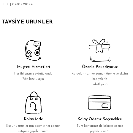
E E | 04/02/2024
TAVSİYE ÜRÜNLER
Yeni
Yeni
26 Yorum
3 Yorum
Palo Santo (Doğanın gücü)
Yeşim Taşlı Roller (Tüm yüz için ikili set)
310,00₺
170,00₺
Müşteri Hizmetleri
Özenle Paketliyoruz
Her ihtiyacınız olduğu anda
Kargolarınızı her zaman özenle ve ekstra
7/24 bize ulaşın
hediyelerle
paketliyoruz
Kolay İade
Kolay Ödeme Seçenekleri
Kusurlu ürünler için bizimle her zaman
Tüm kartlarınız ile kolayca ödeme
iletişime geçebilirsiniz.
yapabilirsiniz.