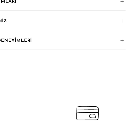
UMLARI
NİZ
DENEYİMLERİ