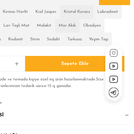
Kırmızı Havlit
Kızıl Jasper
Kristal Kuvars
Labradonit
Lav Taşlı Mat
Malakit
Mor Akik
Obsidyen
s
Rodonit
Sitrin
Sodalit
Turkuaz
Yeşim Taşı
Sepete Ekle
çüde ve temada kişiye özel niş ürün hazırlanmaktadır.Size özel
rünlerimizin tedarik süresi 15 iş günüdür.
i
Sİ