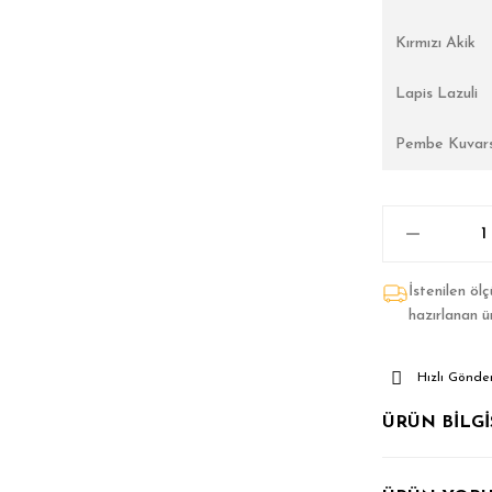
Kırmızı Akik
Lapis Lazuli
Pembe Kuvar
İstenilen öl
hazırlanan ü
Hızlı Gönder
ÜRÜN BİLGİ