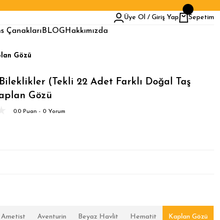
Üye Ol / Giriş Yap
Sepetim
s Çanakları
BLOG
Hakkımızda
aplan Gözü
Bileklikler (Tekli 22 Adet Farklı Doğal Taş
Kaplan Gözü
0.0 Puan - 0 Yorum
Ametist
Aventurin
Beyaz Havlit
Hematit
Kaplan Gözü