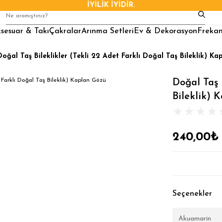
İYİLİK İYİDİR.
sesuar & Takı
Çakralar
Arınma Setleri
Ev & Dekorasyon
Frekan
Doğal Taş Bileklikler (Tekli 22 Adet Farklı Doğal Taş Bileklik) K
Doğal Taş 
Bileklik) 
240,00₺
Seçenekler
Akuamarin