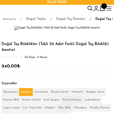
İYİLİK İYİDİR.
Anasayfa
Doğal Taşlar
Doğal Taş Ürünleri
Doğal Taş Bi
Doğal Taş Bileklikler (Tekli 22 Adet Farklı Doğal Taş Bileklik)
Ametist
0.0 Puan - 0 Yorum
240,00₺
Seçenekler
Akuamarin
Ametist
Aventurin
Beyaz Havlit
Hematit
Kaplan Gözü
Kırmızı Akik
Kırmızı Havlit
Kızıl Jasper
Kristal Kuvars
Labradonit
Lapis Lazuli
Lav Taşlı Mat
Malakit
Mor Akik
Obsidyen
Pembe Kuvars