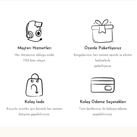
Müşteri Hizmetleri
Özenle Paketliyoruz
Her ihtiyacınız olduğu anda
Kargolarınızı her zaman özenle ve ekstra
7/24 bize ulaşın
hediyelerle
paketliyoruz
Kolay İade
Kolay Ödeme Seçenekleri
Kusurlu ürünler için bizimle her zaman
Tüm kartlarınız ile kolayca ödeme
iletişime geçebilirsiniz.
yapabilirsiniz.