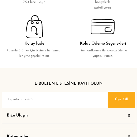
7/24 bize ulaşın
hediyelerle
paketliyoruz
Kolay İade
Kolay Ödeme Seçenekleri
Kusurlu ürünler için bizimle her zaman
Tüm kartlarınız ile kolayca ödeme
iletişime geçebilirsiniz.
yapabilirsiniz.
E-BÜLTEN LİSTESİNE KAYIT OLUN
Üye Ol!
Bize Ulaşın
Kategoriler