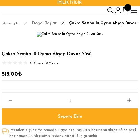
İYİLİK İYİDİR.
Anasayfa
Doğal Taşlar
Çakra Sembollü Oyma Ahşap Duvar S
Çakra Sembollü Oyma Ahşap Duvar Süsü
0.0 Puan - 0 Yorum
515,00₺
Sepete Ekle
İstenilen ölçüde ve temada kişiye özel niş ürün hazırlanmaktadır.Size özel
hazırlanan ürünlerimizin tedarik süresi 15 iş günüdür.