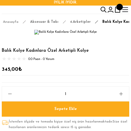
İYİLİK İYİDİR.
Anasayfa
Aksesuar & Takı
4.Arketipler
Balık Kolye Kad
Balık Kolye Kadınlara Özel Arketipli Kolye
0.0 Puan - 0 Yorum
345,00₺
Sepete Ekle
İstenilen ölçüde ve temada kişiye özel niş ürün hazırlanmaktadır.Size özel
hazırlanan ürünlerimizin tedarik süresi 15 iş günüdür.