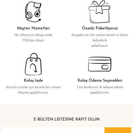
Müşteri Hizmetleri
Özenle Paketliyoruz
Her ihtiyacınız olduğu anda
Kargolarınızı her zaman özenle ve ekstra
7/24 bize ulaşın
hediyelerle
paketliyoruz
Kolay İade
Kolay Ödeme Seçenekleri
Kusurlu ürünler için bizimle her zaman
Tüm kartlarınız ile kolayca ödeme
iletişime geçebilirsiniz.
yapabilirsiniz.
E-BÜLTEN LİSTESİNE KAYIT OLUN