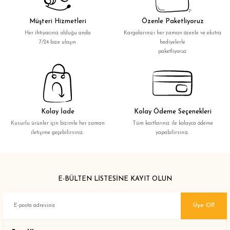
Müşteri Hizmetleri
Özenle Paketliyoruz
Her ihtiyacınız olduğu anda
Kargolarınızı her zaman özenle ve ekstra
7/24 bize ulaşın
hediyelerle
paketliyoruz
Kolay İade
Kolay Ödeme Seçenekleri
Kusurlu ürünler için bizimle her zaman
Tüm kartlarınız ile kolayca ödeme
iletişime geçebilirsiniz.
yapabilirsiniz.
E-BÜLTEN LİSTESİNE KAYIT OLUN
Üye Ol!