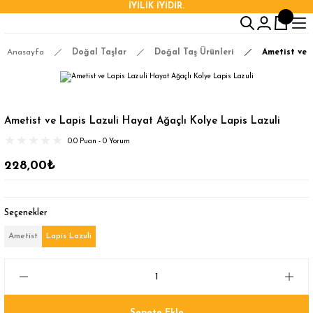
İYİLİK İYİDİR.
Anasayfa
Doğal Taşlar
Doğal Taş Ürünleri
Ametist ve 
Ametist ve Lapis Lazuli Hayat Ağaçlı Kolye Lapis Lazuli
0.0 Puan - 0 Yorum
228,00₺
Seçenekler
Ametist
Lapis Lazuli
Sepete Ekle