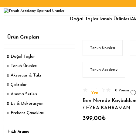
Doğal Taşlar
Tanuh Ürünleri
Ak
Ürün Grupları
Tanuh Ürünleri
Doğal Taşlar
Tanuh Ürünleri
Tanuh Academy
Aksesuar & Takı
Çakralar
0 Yorum
Yeni
Arınma Setleri
Ben Nerede Kayboldu
Ev & Dekorasyon
/ EZRA KAHRAMAN
Frekans Çanakları
(3.Kitap)
399,00₺
Hızlı Arama