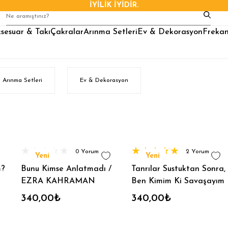
İYİLİK İYİDİR.
sesuar & Takı
Çakralar
Arınma Setleri
Ev & Dekorasyon
Frekan
Arınma Setleri
Ev & Dekorasyon
0 Yorum
2 Yorum
Yeni
Yeni
m?
Bunu Kimse Anlatmadı /
Tanrılar Sustuktan Sonra,
EZRA KAHRAMAN
Ben Kimim Ki Savaşayım
(2.Kitap)
? / EZRA KAHRAMAN
340,00₺
340,00₺
(Kitap)