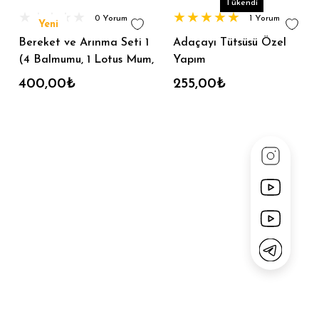
Tükendi
0 Yorum
1 Yorum
Yeni
Bereket ve Arınma Seti 1
Adaçayı Tütsüsü Özel
(4 Balmumu, 1 Lotus Mum,
Yapım
2 Adaçayı ,2 Lavanta, 2
400,00₺
255,00₺
Üzerlik)