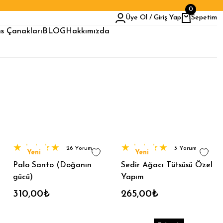
0
Üye Ol / Giriş Yap
Sepetim
s Çanakları
BLOG
Hakkımızda
26 Yorum
3 Yorum
Yeni
Yeni
Palo Santo (Doğanın
Sedir Ağacı Tütsüsü Özel
gücü)
Yapım
310,00₺
265,00₺