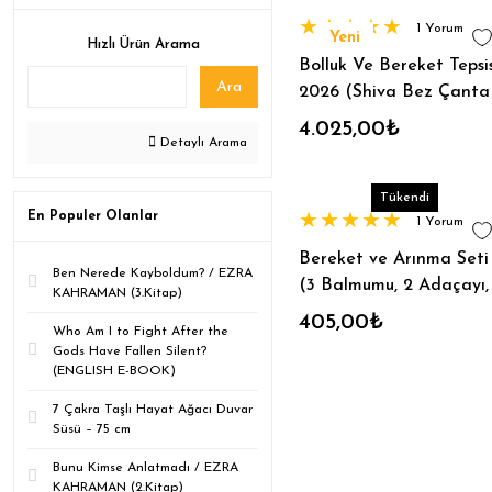
1 Yorum
Yeni
Hızlı Ürün Arama
Bolluk Ve Bereket Tepsis
Ara
2026 (Shiva Bez Çanta
Hediye)
4.025,00₺
Detaylı Arama
Tükendi
En Populer Olanlar
1 Yorum
Bereket ve Arınma Seti
Ben Nerede Kayboldum? / EZRA
(3 Balmumu, 2 Adaçayı,
KAHRAMAN (3.Kitap)
Üzerlik, 2 Lavanta, 2 P
405,00₺
Who Am I to Fight After the
Santo)
Gods Have Fallen Silent?
(ENGLISH E-BOOK)
7 Çakra Taşlı Hayat Ağacı Duvar
Süsü – 75 cm
Bunu Kimse Anlatmadı / EZRA
KAHRAMAN (2.Kitap)