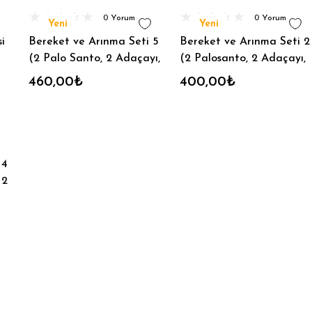
0 Yorum
0 Yorum
Yeni
Yeni
i
Bereket ve Arınma Seti 5
Bereket ve Arınma Seti 2
(2 Palo Santo, 2 Adaçayı,
(2 Palosanto, 2 Adaçayı,
2 Üzerlik, 1 Lavanta, 1
2 Üzerlik, 1 Lavanta, 1
460,00₺
400,00₺
Mum)
Biberiye,!lotus mum)
 4
 2
alo