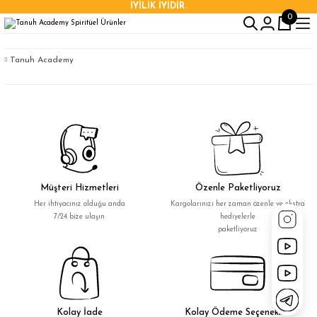
İYİLİK İYİDİR.
0
Tanuh Academy
Müşteri Hizmetleri
Özenle Paketliyoruz
Her ihtiyacınız olduğu anda
Kargolarınızı her zaman özenle ve ekstra
7/24 bize ulaşın
hediyelerle
paketliyoruz
Kolay İade
Kolay Ödeme Seçenekleri