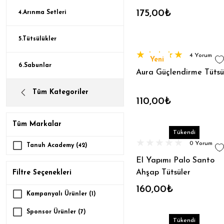
Dekor
175,00₺
4.Arınma Setleri
5.Tütsülükler
4 Yorum
Yeni
6.Sabunlar
Aura Güçlendirme Tütsü
Tüm Kategoriler
110,00₺
Tüm Markalar
Tükendi
0 Yorum
Tanuh Academy (42)
El Yapımı Palo Santo
Ahşap Tütsüler
Filtre Seçenekleri
160,00₺
Kampanyalı Ürünler (1)
Sponsor Ürünler (7)
Tükendi