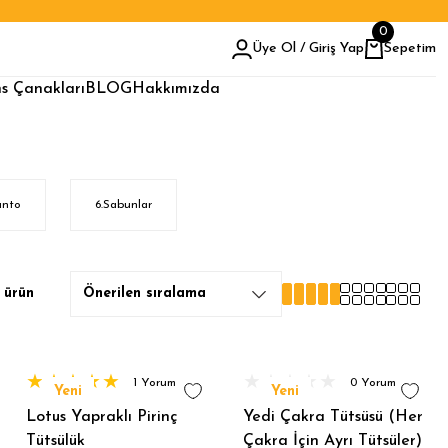
0
Üye Ol / Giriş Yap
Sepetim
s Çanakları
BLOG
Hakkımızda
anto
6.Sabunlar
 ürün
1 Yorum
0 Yorum
Yeni
Yeni
Lotus Yapraklı Pirinç
Yedi Çakra Tütsüsü (Her
Tütsülük
Çakra İçin Ayrı Tütsüler)