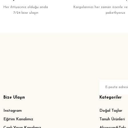
Ihlamur Tepe (1)
Her ihtiyacınız olduğu anda
Kargolarınızı her zaman özenle ve
7/24 bize ulaşın
Kalp Çakrası (1)
paketliyoruz
Kayın Boncuk (1)
Kayın Düz (1)
Kırmızı (1)
Kişisel Farkındalık (1)
Kobra (1)
Kök Çakrası (1)
Mavi (1)
Orta Boy (1)
Bize Ulaşın
Kategoriler
Paçuli (1)
Instagram
Doğal Taşlar
Renkli zemin siyah püskül
Eğitim Kanalımız
Tanuh Ürünleri
(1)
Canlı Yayın Kanalımız
Aksesuar&Takı