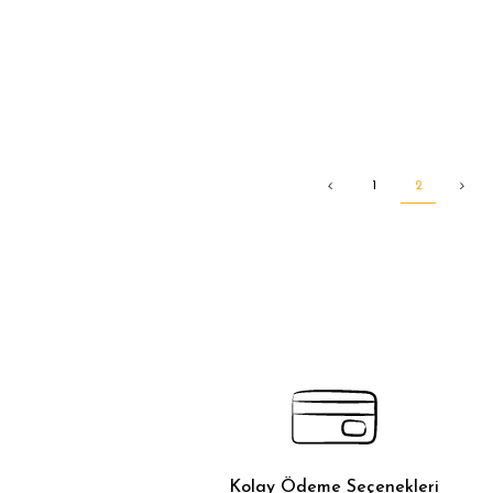
o
1
2
Kolay Ödeme Seçenekleri