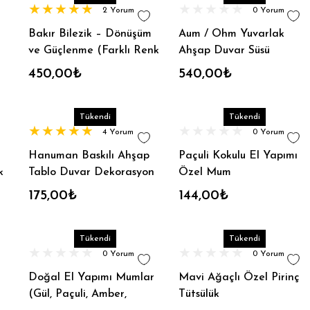
2 Yorum
0 Yorum
Bakır Bilezik – Dönüşüm
Aum / Ohm Yuvarlak
ve Güçlenme (Farklı Renk
Ahşap Duvar Süsü
Çeşitleri)
450,00₺
540,00₺
Tükendi
Tükendi
4 Yorum
0 Yorum
Hanuman Baskılı Ahşap
Paçuli Kokulu El Yapımı
k
Tablo Duvar Dekorasyon
Özel Mum
30cm
175,00₺
144,00₺
Tükendi
Tükendi
0 Yorum
0 Yorum
Doğal El Yapımı Mumlar
Mavi Ağaçlı Özel Pirinç
(Gül, Paçuli, Amber,
Tütsülük