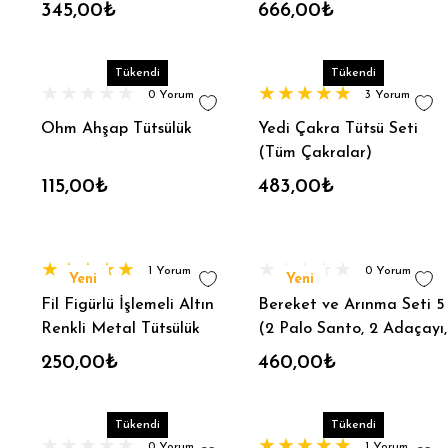
Sandal) %100 Vegan
345,00₺
666,00₺
Tükendi
Tükendi
0 Yorum
3 Yorum
k
Ohm Ahşap Tütsülük
Yedi Çakra Tütsü Seti
(Tüm Çakralar)
115,00₺
483,00₺
1 Yorum
0 Yorum
Yeni
Yeni
Fil Figürlü İşlemeli Altın
Bereket ve Arınma Seti 5
Renkli Metal Tütsülük
(2 Palo Santo, 2 Adaçayı,
2 Üzerlik, 1 Lavanta, 1
250,00₺
460,00₺
Mum)
Tükendi
Tükendi
0 Yorum
1 Yorum