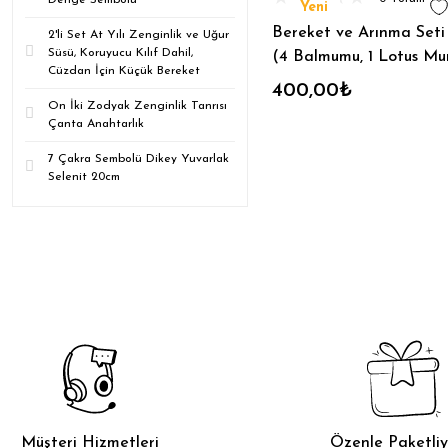
Denge Sembolü
Ceviz Düz (1)
Yeni
Bereket ve Arınma Seti 
2'li Set At Yılı Zenginlik ve Uğur
Ceviz Kök (1)
Süsü, Koruyucu Kılıf Dahil,
(4 Balmumu, 1 Lotus Mu
Cüzdan İçin Küçük Bereket
Ceviz Kök-Tepe (1)
2 Adaçayı ,2 Lavanta, 
400,00₺
Üzerlik)
On İki Zodyak Zenginlik Tanrısı
Ceviz Tepe (1)
Çanta Anahtarlık
Çakralı Siyah (1)
7 Çakra Sembolü Dikey Yuvarlak
Selenit 20cm
Ejderha (1)
Ejderhalı (1)
Geyikli (1)
Gül (1)
Günlük Bilgi ve Görev Kartı
(1)
Ihlamur Kök (1)
Ihlamur Kök-Tepe (1)
Müşteri Hizmetleri
Özenle Paketliy