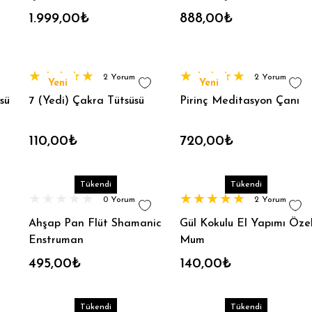
Tütsülük
1.999,00₺
888,00₺
2 Yorum
2 Yorum
Yeni
Yeni
sü
7 (Yedi) Çakra Tütsüsü
Pirinç Meditasyon Çanı
110,00₺
720,00₺
Tükendi
Tükendi
0 Yorum
2 Yorum
Ahşap Pan Flüt Shamanic
Gül Kokulu El Yapımı Öze
Enstruman
Mum
495,00₺
140,00₺
Tükendi
Tükendi