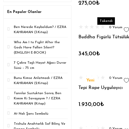
275,00₺
Altın Büyük 24cm (1)
En Populer Olanlar
Altın Küçük 10cm (1)
Tükendi
Altın Orta 19cm (1)
Ben Nerede Kayboldum? / EZRA
0 Yorum
KAHRAMAN (3.Kitap)
Buddha Figürlü Tütsülü
Altın Renk Altın Yazı (1)
Who Am I to Fight After the
Gods Have Fallen Silent?
Altın Renk Siyah Yazı (1)
(ENGLISH E-BOOK)
345,00₺
Altın Renkli (1)
7 Çakra Taşlı Hayat Ağacı Duvar
Süsü – 75 cm
Amber (1)
Bunu Kimse Anlatmadı / EZRA
0 Yorum
Beyaz Zeminli (1)
Yeni
KAHRAMAN (2.Kitap)
Tepi Rape Uygulayıcı
Boğaz Çakrası (1)
Tanrılar Sustuktan Sonra, Ben
Kimim Ki Savaşayım ? / EZRA
Buddhalı Beyaz (1)
1.930,00₺
KAHRAMAN (Kitap)
Büyük (1)
At Nalı Şans Sembolü
Ceviz Boncuk (1)
Trishula Anahtarlık Saf Bilinç Ve
0 Yorum