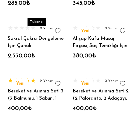
285,00₺
345,00₺
Tükendi
0 Yorum
0 Yorum
Yeni
Sakral Çakra Dengeleme
Ahşap Kafa Masaj
İçin Çanak
Fırçası, Saç Temizliği İçin
Fırça, Peeling
2.530,00₺
380,00₺
2 Yorum
0 Yorum
Yeni
Yeni
Bereket ve Arınma Seti 3
Bereket ve Arınma Seti 2
(3 Balmumu, 1 Sabun, 1
(2 Palosanto, 2 Adaçayı,
Lavanta Kesesi, 1
2 Üzerlik, 1 Lavanta, 1
400,00₺
400,00₺
Adaçayı, 1 Üzerlik, 1
Biberiye,!lotus mum)
Biberiye