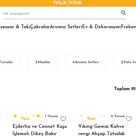
İYİLİK İYİDİR.
sesuar & Takı
Çakralar
Arınma Setleri
Ev & Dekorasyon
Frekan
.Tütsüler
3.Mumlar
4.Arınma Setleri
2.Pala S
Toplam 93
1 Yorum
0 Yorum
Yeni
Yeni
Ejderha ve Cennet Kuşu
Viking Gemisi Kahve
İşlemeli Dikey Bakır
rengi Ahşap Tütsülük