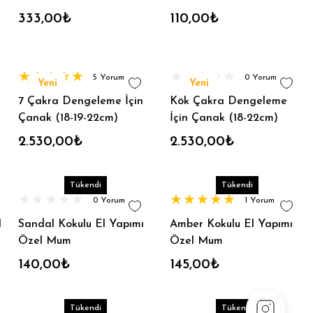
333,00₺
110,00₺
5 Yorum
0 Yorum
Yeni
Yeni
7 Çakra Dengeleme İçin
Kök Çakra Dengeleme
Çanak (18-19-22cm)
İçin Çanak (18-22cm)
2.530,00₺
2.530,00₺
Tükendi
Tükendi
0 Yorum
1 Yorum
l
Sandal Kokulu El Yapımı
Amber Kokulu El Yapımı
Özel Mum
Özel Mum
140,00₺
145,00₺
Tükendi
Tükendi