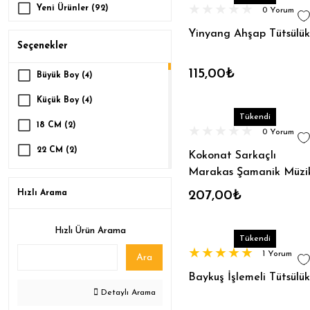
Yeni Ürünler (92)
0 Yorum
Yinyang Ahşap Tütsülük
Seçenekler
115,00₺
Büyük Boy (4)
Küçük Boy (4)
Tükendi
18 CM (2)
0 Yorum
22 CM (2)
Kokonat Sarkaçlı
Marakas Şamanik Müzi
Gümüş Renkli (2)
Enstrumanı
Hızlı Arama
207,00₺
19 CM (1)
Ahşap Büyük 24cm (1)
Hızlı Ürün Arama
Tükendi
Ahşap Küçük 10cm (1)
1 Yorum
Ara
Ahşap Orta 19cm (1)
Baykuş İşlemeli Tütsülük
Detaylı Arama
Ajna Çakrası (3.göz) (1)