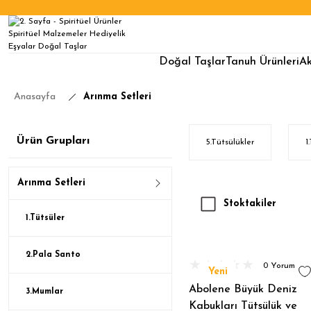
Doğal Taşlar
Tanuh Ürünleri
Ak
Anasayfa
Arınma Setleri
Ürün Grupları
5.Tütsülükler
1
Arınma Setleri
Stoktakiler
1.Tütsüler
2.Pala Santo
0 Yorum
Yeni
Abolene Büyük Deniz
3.Mumlar
Kabukları Tütsülük ve