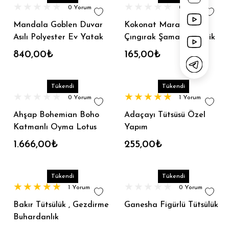
0 Yorum
0 Yorum
Mandala Goblen Duvar
Kokonat Marakas /
Asılı Polyester Ev Yatak
Çıngırak Şamanik Müzik
Odası Dekoru 150x150CM
Enstrumanı
840,00₺
165,00₺
Tükendi
Tükendi
0 Yorum
1 Yorum
Ahşap Bohemian Boho
Adaçayı Tütsüsü Özel
Katmanlı Oyma Lotus
Yapım
Çiçeği ile Mandala Duvar
1.666,00₺
255,00₺
Süsü
Tükendi
Tükendi
1 Yorum
0 Yorum
Bakır Tütsülük , Gezdirme
Ganesha Figürlü Tütsülük
Buhardanlık