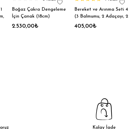
1
Boğaz Çakra Dengeleme
Bereket ve Arınma Seti 4
m,
İçin Çanak (18cm)
(3 Balmumu, 2 Adaçayı, 2
2
Üzerlik, 2 Lavanta, 2 Pal
2.530,00₺
405,00₺
Santo)
oruz
Kolay İade