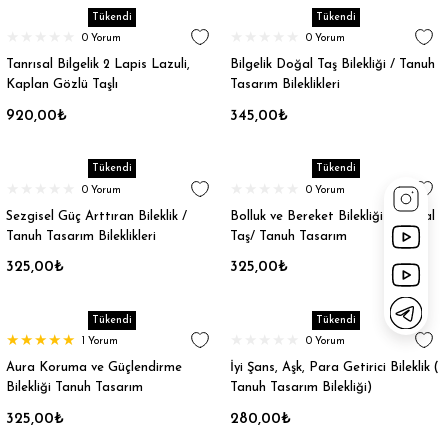
Tükendi
Tükendi
0 Yorum
0 Yorum
Tanrısal Bilgelik 2 Lapis Lazuli,
Bilgelik Doğal Taş Bilekliği / Tanuh
Kaplan Gözlü Taşlı
Tasarım Bileklikleri
920,00₺
345,00₺
Tükendi
Tükendi
0 Yorum
0 Yorum
Sezgisel Güç Arttıran Bileklik /
Bolluk ve Bereket Bilekliği 2 Doğal
Tanuh Tasarım Bileklikleri
Taş/ Tanuh Tasarım
325,00₺
325,00₺
Tükendi
Tükendi
1 Yorum
0 Yorum
Aura Koruma ve Güçlendirme
İyi Şans, Aşk, Para Getirici Bileklik (
Bilekliği Tanuh Tasarım
Tanuh Tasarım Bilekliği)
325,00₺
280,00₺