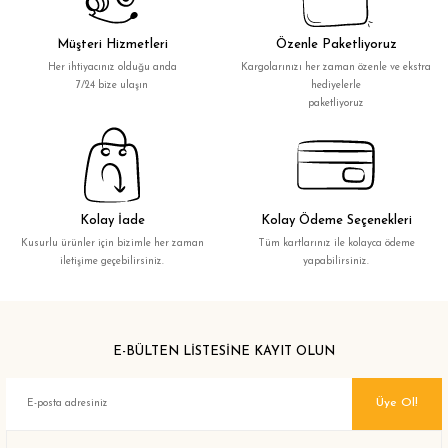
Müşteri Hizmetleri
Özenle Paketliyoruz
Her ihtiyacınız olduğu anda
Kargolarınızı her zaman özenle ve ekstra
7/24 bize ulaşın
hediyelerle
paketliyoruz
Kolay İade
Kolay Ödeme Seçenekleri
Kusurlu ürünler için bizimle her zaman
Tüm kartlarınız ile kolayca ödeme
iletişime geçebilirsiniz.
yapabilirsiniz.
E-BÜLTEN LİSTESİNE KAYIT OLUN
Üye Ol!