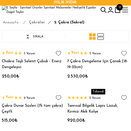
İYİLİK İYİDİR.
0
Anasayfa
Çakralar
2. Çakra (Sakral)
SIRALA
Yeni
Yeni
3 Yorum
5 Yorum
Chakra Taşlı Selenit Çubuk - Enerji
7 Çakra Dengeleme İçin Çanak (18-
Dengeleyici
19-22cm)
250,00₺
2.530,00₺
Tükendi
Yeni
9 Yorum
2 Yorum
Çakra Duvar Süsleri (7li tüm çakra)
Tanrısal Bilgelik Lapis Lazuli,
Çeşitli
Kırmızı Akik Kolye
515,00₺
920,00₺