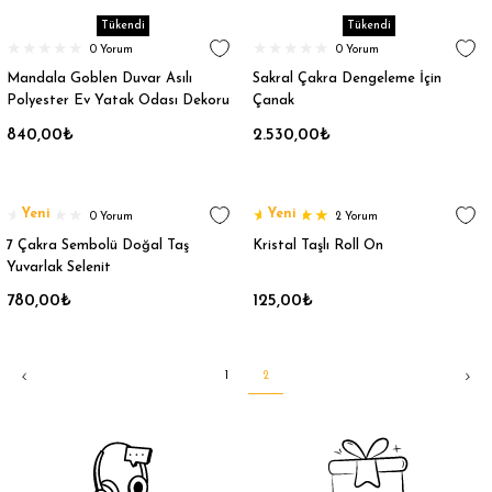
Tükendi
Tükendi
0 Yorum
0 Yorum
Mandala Goblen Duvar Asılı
Sakral Çakra Dengeleme İçin
Polyester Ev Yatak Odası Dekoru
Çanak
150x150CM
840,00₺
2.530,00₺
Yeni
Yeni
0 Yorum
2 Yorum
7 Çakra Sembolü Doğal Taş
Kristal Taşlı Roll On
Yuvarlak Selenit
780,00₺
125,00₺
1
2